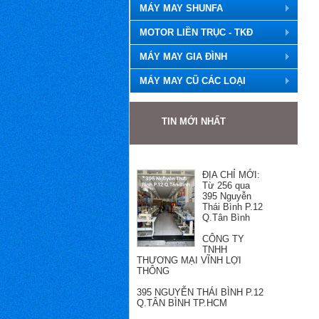
MÁY MAY SHUNFA
MOTOR LIỀN TRỤC - TKĐ
MÁY MAY GIA ĐÌNH
MÁY MAY CŨ CÁC LOẠI
TIN MỚI NHẤT
ĐỊA CHỈ MỚI:
Từ 256 qua
395 Nguyễn
Thái Bình P.12
Q.Tân Bình
CÔNG TY
TNHH
THƯƠNG MẠI VĨNH LỢI
THÔNG
395 NGUYỄN THÁI BÌNH P.12
Q.TÂN BÌNH TP.HCM
Hotline: Mr Hùng 0989501868
Email: