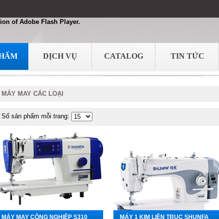
ion of Adobe Flash Player.
PHẨM
DỊCH VỤ
CATALOG
TIN TỨC
MÁY MAY CÁC LOẠI
Số sản phẩm mỗi trang:
MÁY MAY CÔNG NGHIỆP S310
MÁY 1 KIM LIỀN TRỤC SHUNFA