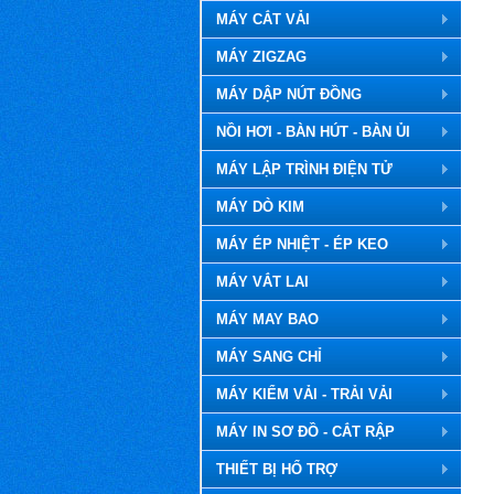
MÁY CẮT VẢI
MÁY ZIGZAG
MÁY DẬP NÚT ĐỒNG
NỒI HƠI - BÀN HÚT - BÀN ỦI
MÁY LẬP TRÌNH ĐIỆN TỬ
MÁY DÒ KIM
MÁY ÉP NHIỆT - ÉP KEO
MÁY VẮT LAI
MÁY MAY BAO
MÁY SANG CHỈ
MÁY KIỂM VẢI - TRẢI VẢI
MÁY IN SƠ ĐỒ - CẮT RẬP
THIẾT BỊ HỔ TRỢ