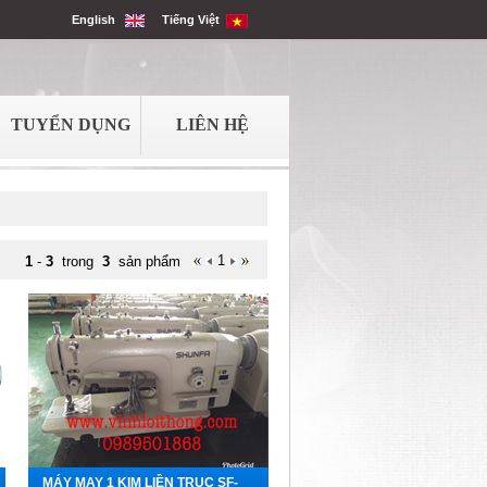
English
Tiếng Việt
TUYỂN DỤNG
LIÊN HỆ
1
1
-
3
trong
3
sản phẩm
MÁY MAY 1 KIM LIỀN TRỤC SF-