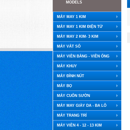
MODELS
MÁY MAY 1 KIM
MÁY MAY 1 KIM ĐIỆN TỬ
MÁY MAY 2 KIM- 3 KIM
MÁY VẮT SỔ
MÁY VIỀN BẰNG - VIỀN ỐNG
MÁY KHUY
MÁY ĐÍNH NÚT
MÁY BỌ
MÁY CUỐN SƯỜN
MÁY MAY GIÀY DA - BA LÔ
MÁY TRANG TRÍ
MÁY VIỀN 4 - 12 - 13 KIM