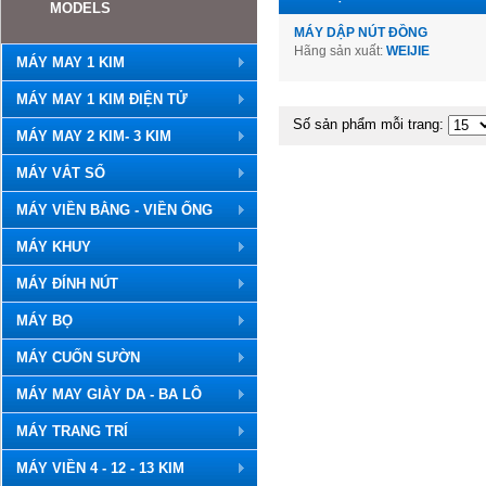
MODELS
MÁY DẬP NÚT ĐỒNG
Hãng sản xuất:
WEIJIE
MÁY MAY 1 KIM
MÁY MAY 1 KIM ĐIỆN TỬ
Số sản phẩm mỗi trang:
MÁY MAY 2 KIM- 3 KIM
MÁY VẮT SỔ
MÁY VIỀN BẰNG - VIỀN ỐNG
MÁY KHUY
MÁY ĐÍNH NÚT
MÁY BỌ
MÁY CUỐN SƯỜN
MÁY MAY GIÀY DA - BA LÔ
MÁY TRANG TRÍ
MÁY VIỀN 4 - 12 - 13 KIM