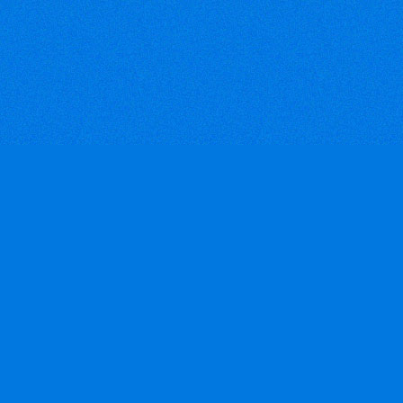
khẩu đang bị giảm ở 3 thị
trường chính là Mỹ, Nhật và
châu Âu. Tuy nhiên hàng dệt
may vẫn có kim ngạch xuất
khẩu lớn nhất trong số các
nhóm hàng khác.