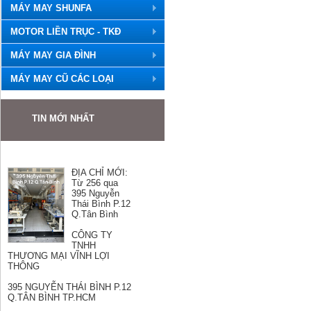
MÁY MAY SHUNFA
MOTOR LIỀN TRỤC - TKĐ
MÁY MAY GIA ĐÌNH
MÁY MAY CŨ CÁC LOẠI
TIN MỚI NHẤT
ĐỊA CHỈ MỚI:
Từ 256 qua
395 Nguyễn
Thái Bình P.12
Q.Tân Bình
CÔNG TY
TNHH
THƯƠNG MẠI VĨNH LỢI
THÔNG
395 NGUYỄN THÁI BÌNH P.12
Q.TÂN BÌNH TP.HCM
Hotline: Mr Hùng 0989501868