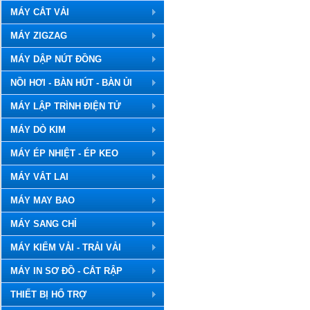
MÁY CẮT VẢI
MÁY ZIGZAG
MÁY DẬP NÚT ĐỒNG
NỒI HƠI - BÀN HÚT - BÀN ỦI
MÁY LẬP TRÌNH ĐIỆN TỬ
MÁY DÒ KIM
MÁY ÉP NHIỆT - ÉP KEO
MÁY VẮT LAI
MÁY MAY BAO
MÁY SANG CHỈ
MÁY KIỂM VẢI - TRẢI VẢI
MÁY IN SƠ ĐỒ - CẮT RẬP
THIẾT BỊ HỔ TRỢ