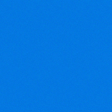
Điện thoại: 08-35074808 08-
366809028
Fax: 08-38116004
Email:
vinhloithong@gmail.com
Email:
chihung1868@gmail.com
(VEN) - VTG
2012 – Triển
lãm quốc tế
ngành công
nghiệp dệt
may Việt Nam – sự kiện lớn
nhất của ngành công nghiệp
dệt may quốc tế tại Việt
Nam, sẽ được tổ chức từ
ngày 21 - 24/11/2012 tại
Trung tâm Hội chợ và Triển
lãm Sài Gòn (SECC).
(Petrotimes)
-
Bộ Công
Thương cho
biết tình hình
xuất khẩu dệt
may của quý I/2012 khó khăn
hơn so với cùng kỳ năm
trước. Các đơn hàng xuất