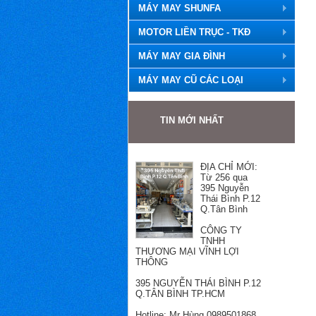
MÁY MAY SHUNFA
MOTOR LIỀN TRỤC - TKĐ
MÁY MAY GIA ĐÌNH
MÁY MAY CŨ CÁC LOẠI
TIN MỚI NHẤT
ĐỊA CHỈ MỚI:
Từ 256 qua
395 Nguyễn
Thái Bình P.12
Q.Tân Bình
CÔNG TY
TNHH
THƯƠNG MẠI VĨNH LỢI
THÔNG
395 NGUYỄN THÁI BÌNH P.12
Q.TÂN BÌNH TP.HCM
Hotline: Mr Hùng 0989501868
Email: