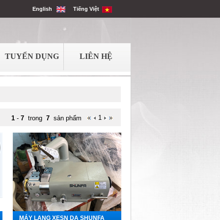
English
Tiếng Việt
TUYỂN DỤNG
LIÊN HỆ
1
1
-
7
trong
7
sản phẩm
MÁY LẠNG XESN DA SHUNFA