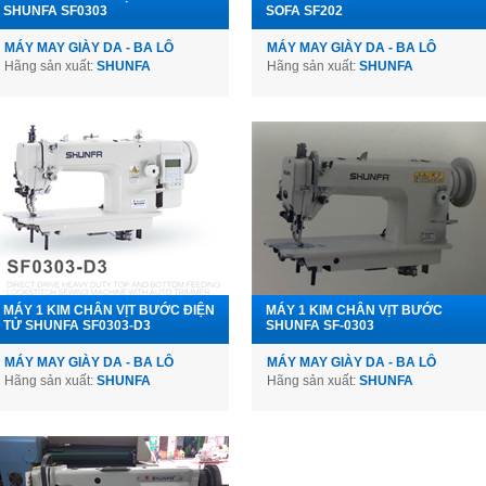
SHUNFA SF0303
SOFA SF202
MÁY MAY GIÀY DA - BA LÔ
MÁY MAY GIÀY DA - BA LÔ
Hãng sản xuất:
SHUNFA
Hãng sản xuất:
SHUNFA
MÁY 1 KIM CHÂN VỊT BƯỚC ĐIỆN
MÁY 1 KIM CHÂN VỊT BƯỚC
TỬ SHUNFA SF0303-D3
SHUNFA SF-0303
MÁY MAY GIÀY DA - BA LÔ
MÁY MAY GIÀY DA - BA LÔ
Hãng sản xuất:
SHUNFA
Hãng sản xuất:
SHUNFA