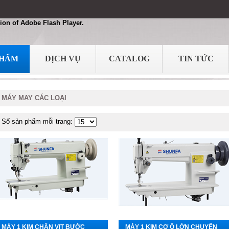
ion of Adobe Flash Player.
PHẨM
DỊCH VỤ
CATALOG
TIN TỨC
MÁY MAY CÁC LOẠI
Số sản phẩm mỗi trang:
MÁY 1 KIM CHÂN VỊT BƯỚC
MÁY 1 KIM CƠ Ổ LỚN CHUYÊN