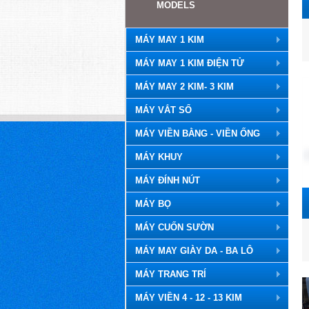
MODELS
MÁY MAY 1 KIM
MÁY MAY 1 KIM ĐIỆN TỬ
MÁY MAY 2 KIM- 3 KIM
MÁY VẮT SỔ
MÁY VIỀN BẰNG - VIỀN ỐNG
MÁY KHUY
MÁY ĐÍNH NÚT
MÁY BỌ
MÁY CUỐN SƯỜN
MÁY MAY GIÀY DA - BA LÔ
MÁY TRANG TRÍ
MÁY VIỀN 4 - 12 - 13 KIM