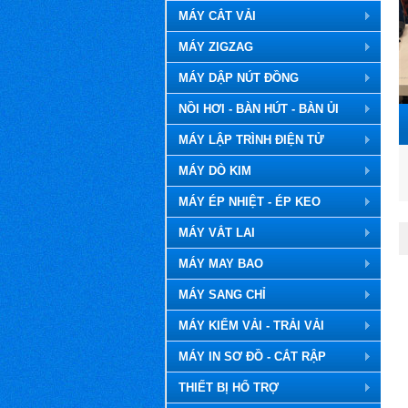
MÁY CẮT VẢI
MÁY ZIGZAG
MÁY DẬP NÚT ĐỒNG
NỒI HƠI - BÀN HÚT - BÀN ỦI
MÁY LẬP TRÌNH ĐIỆN TỬ
MÁY DÒ KIM
MÁY ÉP NHIỆT - ÉP KEO
MÁY VẮT LAI
MÁY MAY BAO
MÁY SANG CHỈ
MÁY KIỂM VẢI - TRẢI VẢI
MÁY IN SƠ ĐỒ - CẮT RẬP
THIẾT BỊ HỔ TRỢ