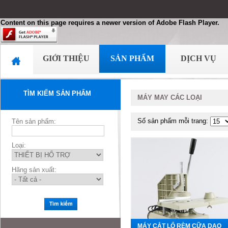
Content on this page requires a newer version of Adobe Flash Player.
GIỚI THIỆU
SẢN PHẨM
DỊCH VỤ
TÌM KIẾM SẢN PHẨM
MÁY MAY CÁC LOẠI
Số sản phẩm mỗi trang:
Tên sản phẩm:
Loại:
Hãng sản xuất:
MÁY CẮT LỔ RÈM CỮA DAO