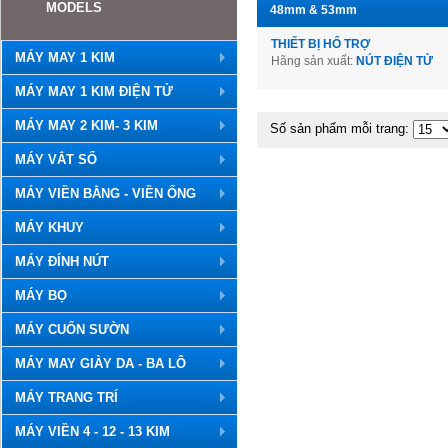
MODELS
48mm & 53mm
THIẾT BỊ HỔ TRỢ
MÁY MAY 1 KIM
Hãng sản xuất:
NÚT ĐIỆN TỬ
MÁY MAY 1 KIM ĐIỆN TỬ
MÁY MAY 2 KIM- 3 KIM
Số sản phẩm mỗi trang:
MÁY VẮT SỔ
MÁY VIỀN BẰNG - VIỀN ỐNG
MÁY KHUY
MÁY ĐÍNH NÚT
MÁY BỌ
MÁY CUỐN SƯỜN
MÁY MAY GIÀY DA - BA LÔ
MÁY TRANG TRÍ
MÁY VIỀN 4 - 12 - 13 KIM