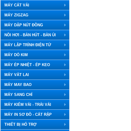
MÁY CẮT VẢI
MÁY ZIGZAG
MÁY DẬP NÚT ĐỒNG
NỒI HƠI - BÀN HÚT - BÀN ỦI
MÁY LẬP TRÌNH ĐIỆN TỬ
MÁY DÒ KIM
MÁY ÉP NHIỆT - ÉP KEO
MÁY VẮT LAI
MÁY MAY BAO
MÁY SANG CHỈ
MÁY KIỂM VẢI - TRẢI VẢI
MÁY IN SƠ ĐỒ - CẮT RẬP
THIẾT BỊ HỔ TRỢ