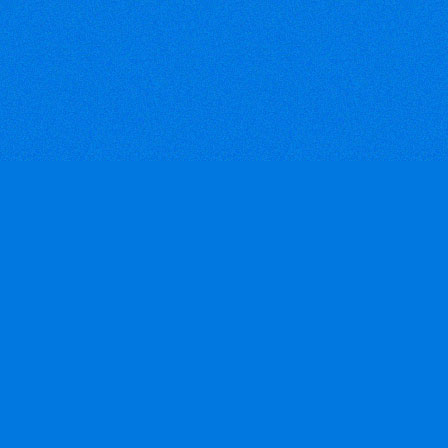
trường chính là Mỹ, Nhật và
châu Âu. Tuy nhiên hàng dệt
may vẫn có kim ngạch xuất
khẩu lớn nhất trong số các
nhóm hàng khác.