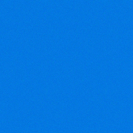
366809028
Fax: 08-38116004
Email:
vinhloithong@gmail.com
Email:
chihung1868@gmail.com
(VEN) - VTG
2012 – Triển
lãm quốc tế
ngành công
nghiệp dệt
may Việt Nam – sự kiện lớn
nhất của ngành công nghiệp
dệt may quốc tế tại Việt
Nam, sẽ được tổ chức từ
ngày 21 - 24/11/2012 tại
Trung tâm Hội chợ và Triển
lãm Sài Gòn (SECC).
(Petrotimes)
-
Bộ Công
Thương cho
biết tình hình
xuất khẩu dệt
may của quý I/2012 khó khăn
hơn so với cùng kỳ năm
trước. Các đơn hàng xuất
khẩu đang bị giảm ở 3 thị