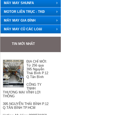
MÁY MAY SHUNFA
MOTOR LIỀN TRỤC - TKĐ
MÁY MAY GIA ĐÌNH
MÁY MAY CŨ CÁC LOẠI
TIN MỚI NHẤT
ĐỊA CHỈ MỚI:
Từ 256 qua
395 Nguyễn
Thái Bình P.12
Q.Tân Bình
CÔNG TY
TNHH
THƯƠNG MẠI VĨNH LỢI
THÔNG
395 NGUYỄN THÁI BÌNH P.12
Q.TÂN BÌNH TP.HCM
Hotline: Mr Hùng 0989501868
Email: