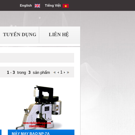
English
Tiếng Việt
TUYỂN DỤNG
LIÊN HỆ
1
1
-
3
trong
3
sản phẩm
MÁY MAY BAO NP-7A