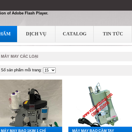
ion of Adobe Flash Player.
PHẨM
DỊCH VỤ
CATALOG
TIN TỨC
MÁY MAY CÁC LOẠI
Số sản phẩm mỗi trang:
MÁY MAY BAO 1KIM 1 CHỈ
MÁY MAY BAO CẦM TAY