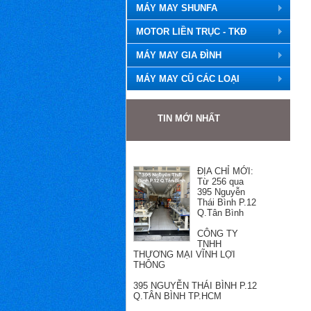
MÁY MAY SHUNFA
MOTOR LIỀN TRỤC - TKĐ
MÁY MAY GIA ĐÌNH
MÁY MAY CŨ CÁC LOẠI
TIN MỚI NHẤT
ĐỊA CHỈ MỚI:
Từ 256 qua
395 Nguyễn
Thái Bình P.12
Q.Tân Bình
CÔNG TY
TNHH
THƯƠNG MẠI VĨNH LỢI
THÔNG
395 NGUYỄN THÁI BÌNH P.12
Q.TÂN BÌNH TP.HCM
Hotline: Mr Hùng 0989501868
Email: