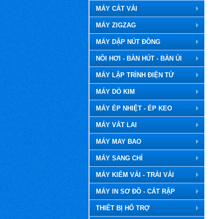
MÁY CẮT VẢI
MÁY ZIGZAG
MÁY DẬP NÚT ĐỒNG
NỒI HƠI - BÀN HÚT - BÀN ỦI
MÁY LẬP TRÌNH ĐIỆN TỬ
MÁY DÒ KIM
MÁY ÉP NHIỆT - ÉP KEO
MÁY VẮT LAI
MÁY MAY BAO
MÁY SANG CHỈ
MÁY KIỂM VẢI - TRẢI VẢI
MÁY IN SƠ ĐỒ - CẮT RẬP
THIẾT BỊ HỔ TRỢ