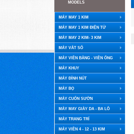
MODELS
MÁY MAY 1 KIM
MÁY MAY 1 KIM ĐIỆN TỬ
MÁY MAY 2 KIM- 3 KIM
MÁY VẮT SỔ
MÁY VIỀN BẰNG - VIỀN ỐNG
MÁY KHUY
MÁY ĐÍNH NÚT
MÁY BỌ
MÁY CUỐN SƯỜN
MÁY MAY GIÀY DA - BA LÔ
MÁY TRANG TRÍ
MÁY VIỀN 4 - 12 - 13 KIM