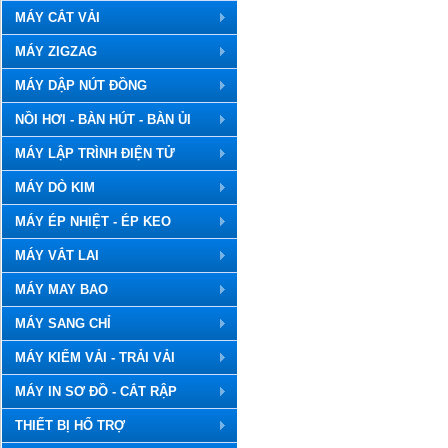
MÁY CẮT VẢI
MÁY ZIGZAG
MÁY DẬP NÚT ĐỒNG
NỒI HƠI - BÀN HÚT - BÀN ỦI
MÁY LẬP TRÌNH ĐIỆN TỬ
MÁY DÒ KIM
MÁY ÉP NHIỆT - ÉP KEO
MÁY VẮT LAI
MÁY MAY BAO
MÁY SANG CHỈ
MÁY KIỂM VẢI - TRẢI VẢI
MÁY IN SƠ ĐỒ - CẮT RẬP
THIẾT BỊ HỔ TRỢ