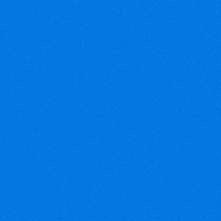
Điện thoại: 08-35074808 08-
366809028
Fax: 08-38116004
Email:
vinhloithong@gmail.com
Email:
chihung1868@gmail.com
(VEN) - VTG
2012 – Triển
lãm quốc tế
ngành công
nghiệp dệt
may Việt Nam – sự kiện lớn
nhất của ngành công nghiệp
dệt may quốc tế tại Việt
Nam, sẽ được tổ chức từ
ngày 21 - 24/11/2012 tại
Trung tâm Hội chợ và Triển
lãm Sài Gòn (SECC).
(Petrotimes)
-
Bộ Công
Thương cho
biết tình hình
xuất khẩu dệt
may của quý I/2012 khó khăn
hơn so với cùng kỳ năm
trước. Các đơn hàng xuất
khẩu đang bị giảm ở 3 thị