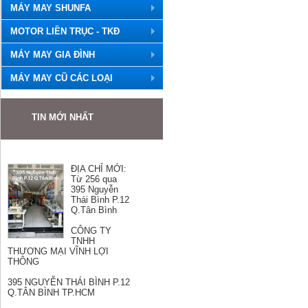
MÁY MAY SHUNFA
MOTOR LIỀN TRỤC - TKĐ
MÁY MAY GIA ĐÌNH
MÁY MAY CŨ CÁC LOẠI
TIN MỚI NHẤT
ĐỊA CHỈ MỚI:
Từ 256 qua
395 Nguyễn
Thái Bình P.12
Q.Tân Bình
CÔNG TY
TNHH
THƯƠNG MẠI VĨNH LỢI
THÔNG
395 NGUYỄN THÁI BÌNH P.12
Q.TÂN BÌNH TP.HCM
Hotline: Mr Hùng 0989501868