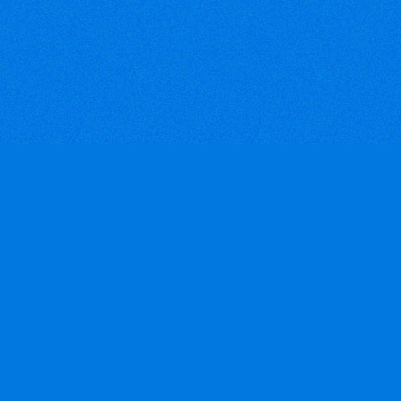
trường chính là Mỹ, Nhật và
châu Âu. Tuy nhiên hàng dệt
may vẫn có kim ngạch xuất
khẩu lớn nhất trong số các
nhóm hàng khác.