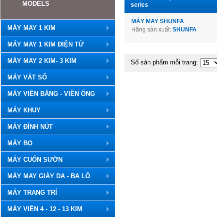
MODELS
series
MÁY MAY SHUNFA
MÁY MAY 1 KIM
Hãng sản xuất:
SHUNFA
MÁY MAY 1 KIM ĐIỆN TỬ
MÁY MAY 2 KIM- 3 KIM
Số sản phẩm mỗi trang:
MÁY VẮT SỔ
MÁY VIỀN BẰNG - VIỀN ỐNG
MÁY KHUY
MÁY ĐÍNH NÚT
MÁY BỌ
MÁY CUỐN SƯỜN
MÁY MAY GIÀY DA - BA LÔ
MÁY TRANG TRÍ
MÁY VIỀN 4 - 12 - 13 KIM