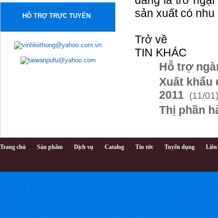
đang là trở ngạ
Hotline: Mr Hùng 0989501868
Email:
sản xuất có nhu 
vinhloithong@gmail.com
HỖ TRỢ TRỰC TUYẾN
Wed: www.vinhloithong.com
Trở về
(Chinhphu.vn) -
Triển lãm quốc
TIN KHÁC
tế lần thứ 13
về máy móc,
Hỗ trợ ngà
thiết bị,
nguyên phụ liệu ngành Công
Xuất khẩu 
nghiệp Dệt và May-VTG 2013
sẽ được diễn ra từ ngày 24-
2011
(11/01
27/10 tại Trung tâm Hội chợ
và Triển lãm Tân Bình,
Thị phần h
TPHCM.
CÔNG TY
TNHH-TM
VĨNH LỢI
Trang chủ
Sản phẩm
Dịch vụ
Catalog
Tin tức
Tuyển dụng
Liên
THÔNG
Trụ sở chính:
256 Nguyễn
Thái Bình
P.12 Q. Tân
Bình TP.HCM
Showroom: 133 Xuân Hồng
P. 12 Q.Tân Bình P.12 Q. Tân
Bình TP.HCM
Hotline: 0989501868