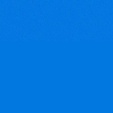
khẩu đang bị giảm ở 3 thị
trường chính là Mỹ, Nhật và
châu Âu. Tuy nhiên hàng dệt
may vẫn có kim ngạch xuất
khẩu lớn nhất trong số các
nhóm hàng khác.