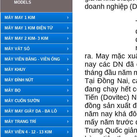
MODELS
doanh nghiệp (D
MÁY MAY 1 KIM
MÁY MAY 1 KIM ĐIỆN TỬ
MÁY MAY 2 KIM- 3 KIM
MÁY VẮT SỔ
ra. May mặc xu
MÁY VIỀN BẰNG - VIỀN ỐNG
nay các DN đã 
MÁY KHUY
tháng đầu năm m
Tại Đồng Nai, 
MÁY ĐÍNH NÚT
đang chạy hết 
MÁY BỌ
Tiến (Dovitec) 
MÁY CUỐN SƯỜN
đồng sản xuất đ
MÁY MAY GIÀY DA - BA LÔ
năm nay khá đôn
mấy năm trước 
MÁY TRANG TRÍ
Trung Quốc giảm
MÁY VIỀN 4 - 12 - 13 KIM