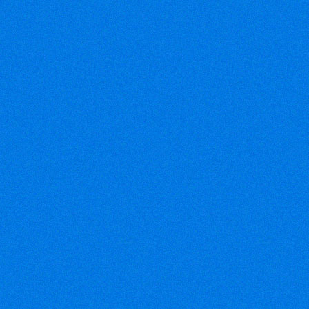
Điện thoại: 08-35074808 08-
366809028
Fax: 08-38116004
Email:
vinhloithong@gmail.com
Email:
chihung1868@gmail.com
(VEN) - VTG
2012 – Triển
lãm quốc tế
ngành công
nghiệp dệt
may Việt Nam – sự kiện lớn
nhất của ngành công nghiệp
dệt may quốc tế tại Việt
Nam, sẽ được tổ chức từ
ngày 21 - 24/11/2012 tại
Trung tâm Hội chợ và Triển
lãm Sài Gòn (SECC).
(Petrotimes)
-
Bộ Công
Thương cho
biết tình hình
xuất khẩu dệt
may của quý I/2012 khó khăn
hơn so với cùng kỳ năm
trước. Các đơn hàng xuất