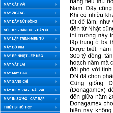
hàng tiêu thụ n
MÁY CẮT VẢI
Nam. Đây cũng 
MÁY ZIGZAG
Khi có nhiều k
tốt để làm, như
MÁY DẬP NÚT ĐỒNG
đến từ Nhật cũng
NỒI HƠI - BÀN HÚT - BÀN ỦI
thị trường này t
MÁY LẬP TRÌNH ĐIỆN TỬ
tập trung ở ba 
MÁY DÒ KIM
Được biết, năm 
300 tỷ đồng, tă
MÁY ÉP NHIỆT - ÉP KEO
hoạch năm mà cô
MÁY VẮT LAI
đối phó với tình
MÁY MAY BAO
DN đã chọn phần
MÁY SANG CHỈ
Cũng giống D
(Donagamex) đế
MÁY KIỂM VẢI - TRẢI VẢI
đến giữa năm 2
MÁY IN SƠ ĐỒ - CẮT RẬP
Donagamex cho 
THIẾT BỊ HỔ TRỢ
hiện nay không 