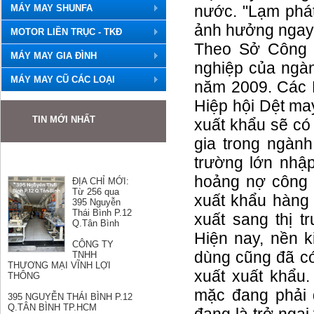
nước. "Lạm phát
MÁY MAY SHUNFA
ảnh hưởng ngay đ
MOTOR LIỀN TRỤC - TKĐ
Theo Sở Công t
MÁY MAY GIA ĐÌNH
nghiệp của ngà
MÁY MAY CŨ CÁC LOẠI
năm 2009. Các D
Hiệp hội Dệt m
TIN MỚI NHẤT
xuất khẩu sẽ có
gia trong ngành
trường lớn nhậ
ĐỊA CHỈ MỚI:
hoảng nợ công 
Từ 256 qua
395 Nguyễn
xuất khẩu hàng
Thái Bình P.12
Q.Tân Bình
xuất sang thị t
CÔNG TY
Hiện nay, nền k
TNHH
THƯƠNG MẠI VĨNH LỢI
dùng cũng đã có
THÔNG
xuất xuất khẩu
395 NGUYỄN THÁI BÌNH P.12
mặc đang phải đ
Q.TÂN BÌNH TP.HCM