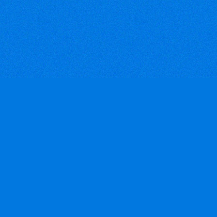
khẩu đang bị giảm ở 3 thị
trường chính là Mỹ, Nhật và
châu Âu. Tuy nhiên hàng dệt
may vẫn có kim ngạch xuất
khẩu lớn nhất trong số các
nhóm hàng khác.