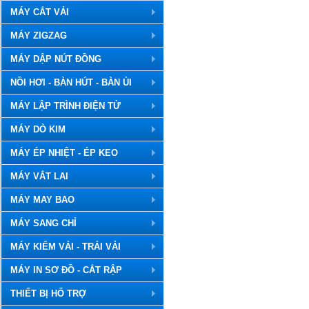
MÁY CẮT VẢI
MÁY ZIGZAG
MÁY DẬP NÚT ĐỒNG
NỒI HƠI - BÀN HÚT - BÀN ỦI
MÁY LẬP TRÌNH ĐIỆN TỬ
MÁY DÒ KIM
MÁY ÉP NHIỆT - ÉP KEO
MÁY VẮT LAI
MÁY MAY BAO
MÁY SANG CHỈ
MÁY KIỂM VẢI - TRẢI VẢI
MÁY IN SƠ ĐỒ - CẮT RẬP
THIẾT BỊ HỔ TRỢ