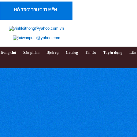
Email:
vinhloithong@gmail.com
HỖ TRỢ TRỰC TUYẾN
Wed: www.vinhloithong.com
(Chinhphu.vn) -
Triển lãm quốc
tế lần thứ 13
về máy móc,
thiết bị,
nguyên phụ liệu ngành Công
nghiệp Dệt và May-VTG 2013
Trang chủ
Sản phẩm
Dịch vụ
Catalog
Tin tức
Tuyển dụng
Liên
sẽ được diễn ra từ ngày 24-
27/10 tại Trung tâm Hội chợ
và Triển lãm Tân Bình,
TPHCM.
CÔNG TY
TNHH-TM
VĨNH LỢI
THÔNG
Trụ sở chính:
256 Nguyễn
Thái Bình
P.12 Q. Tân
Bình TP.HCM
Showroom: 133 Xuân Hồng
P. 12 Q.Tân Bình P.12 Q. Tân
Bình TP.HCM
Hotline: 0989501868