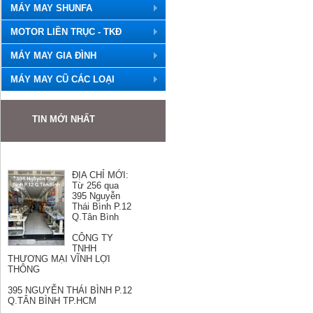
MÁY MAY SHUNFA
MOTOR LIỀN TRỤC - TKĐ
MÁY MAY GIA ĐÌNH
MÁY MAY CŨ CÁC LOẠI
TIN MỚI NHẤT
ĐỊA CHỈ MỚI:
Từ 256 qua
395 Nguyễn
Thái Bình P.12
Q.Tân Bình
CÔNG TY
TNHH
THƯƠNG MẠI VĨNH LỢI
THÔNG
395 NGUYỄN THÁI BÌNH P.12
Q.TÂN BÌNH TP.HCM
Hotline: Mr Hùng 0989501868