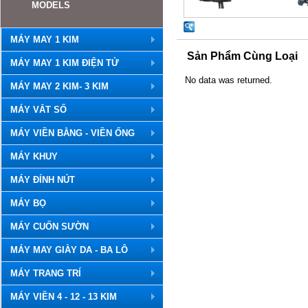
MODELS
MÁY MAY 1 KIM
Sản Phẩm Cùng Loại
MÁY MAY 1 KIM ĐIỆN TỬ
No data was returned.
MÁY MAY 2 KIM- 3 KIM
MÁY VẮT SỔ
MÁY VIỀN BẰNG - VIỀN ỐNG
MÁY KHUY
MÁY ĐÍNH NÚT
MÁY BỌ
MÁY CUỐN SƯỜN
MÁY MAY GIÀY DA - BA LÔ
MÁY TRANG TRÍ
MÁY VIỀN 4 - 12 - 13 KIM