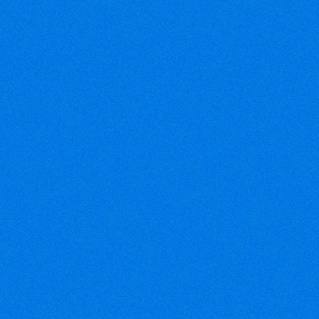
Điện thoại: 08-35074808 08-
366809028
Fax: 08-38116004
Email:
vinhloithong@gmail.com
Email:
chihung1868@gmail.com
(VEN) - VTG
2012 – Triển
lãm quốc tế
ngành công
nghiệp dệt
may Việt Nam – sự kiện lớn
nhất của ngành công nghiệp
dệt may quốc tế tại Việt
Nam, sẽ được tổ chức từ
ngày 21 - 24/11/2012 tại
Trung tâm Hội chợ và Triển
lãm Sài Gòn (SECC).
(Petrotimes)
-
Bộ Công
Thương cho
biết tình hình
xuất khẩu dệt
may của quý I/2012 khó khăn
hơn so với cùng kỳ năm
trước. Các đơn hàng xuất