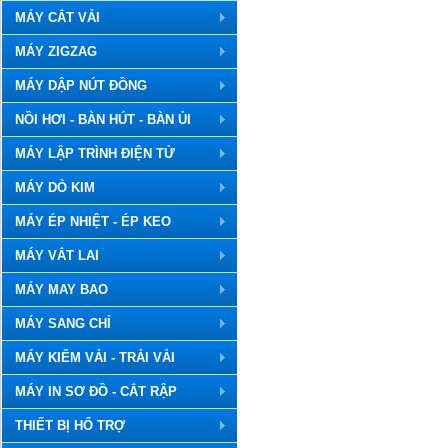
MÁY CẮT VẢI
MÁY ZIGZAG
MÁY DẬP NÚT ĐỒNG
NỒI HƠI - BÀN HÚT - BÀN ỦI
MÁY LẬP TRÌNH ĐIỆN TỬ
MÁY DÒ KIM
MÁY ÉP NHIỆT - ÉP KEO
MÁY VẮT LAI
MÁY MAY BAO
MÁY SANG CHỈ
MÁY KIỂM VẢI - TRẢI VẢI
MÁY IN SƠ ĐỒ - CẮT RẬP
THIẾT BỊ HỔ TRỢ