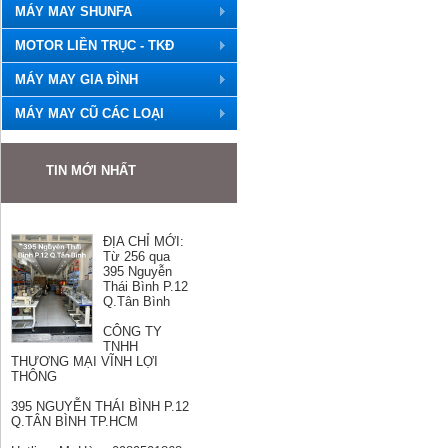
MÁY MAY SHUNFA
MOTOR LIỀN TRỤC - TKĐ
MÁY MAY GIA ĐÌNH
MÁY MAY CŨ CÁC LOẠI
TIN MỚI NHẤT
ĐỊA CHỈ MỚI:
Từ 256 qua
395 Nguyễn
Thái Bình P.12
Q.Tân Bình
CÔNG TY
TNHH
THƯƠNG MẠI VĨNH LỢI
THÔNG
395 NGUYỄN THÁI BÌNH P.12
Q.TÂN BÌNH TP.HCM
Hotline: Mr Hùng 0989501868