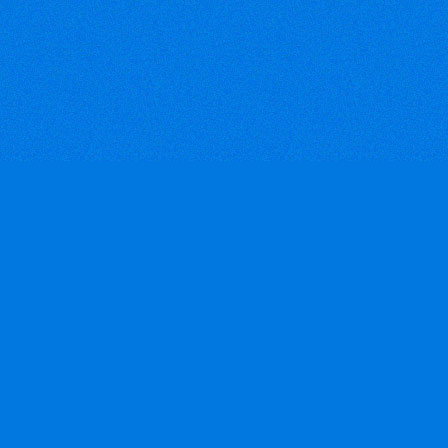
trường chính là Mỹ, Nhật và
châu Âu. Tuy nhiên hàng dệt
may vẫn có kim ngạch xuất
khẩu lớn nhất trong số các
nhóm hàng khác.