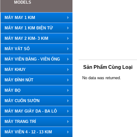
MODELS
MÁY MAY 1 KIM
MÁY MAY 1 KIM ĐIỆN TỬ
MÁY MAY 2 KIM- 3 KIM
MÁY VẮT SỔ
MÁY VIỀN BẰNG - VIỀN ỐNG
Sản Phẩm Cùng Loại
MÁY KHUY
No data was returned.
MÁY ĐÍNH NÚT
MÁY BỌ
MÁY CUỐN SƯỜN
MÁY MAY GIÀY DA - BA LÔ
MÁY TRANG TRÍ
MÁY VIỀN 4 - 12 - 13 KIM