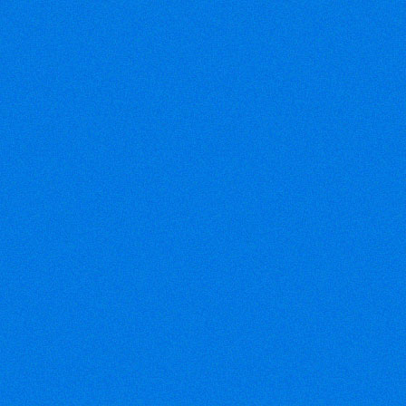
366809028
Fax: 08-38116004
Email:
vinhloithong@gmail.com
Email:
chihung1868@gmail.com
(VEN) - VTG
2012 – Triển
lãm quốc tế
ngành công
nghiệp dệt
may Việt Nam – sự kiện lớn
nhất của ngành công nghiệp
dệt may quốc tế tại Việt
Nam, sẽ được tổ chức từ
ngày 21 - 24/11/2012 tại
Trung tâm Hội chợ và Triển
lãm Sài Gòn (SECC).
(Petrotimes)
-
Bộ Công
Thương cho
biết tình hình
xuất khẩu dệt
may của quý I/2012 khó khăn
hơn so với cùng kỳ năm
trước. Các đơn hàng xuất
khẩu đang bị giảm ở 3 thị