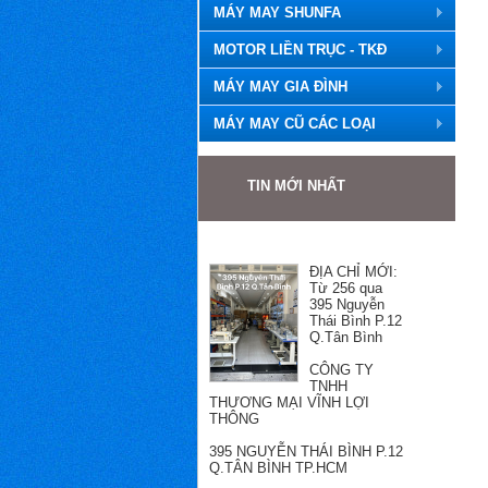
MÁY MAY SHUNFA
MOTOR LIỀN TRỤC - TKĐ
MÁY MAY GIA ĐÌNH
MÁY MAY CŨ CÁC LOẠI
TIN MỚI NHẤT
ĐỊA CHỈ MỚI:
Từ 256 qua
395 Nguyễn
Thái Bình P.12
Q.Tân Bình
CÔNG TY
TNHH
THƯƠNG MẠI VĨNH LỢI
THÔNG
395 NGUYỄN THÁI BÌNH P.12
Q.TÂN BÌNH TP.HCM
Hotline: Mr Hùng 0989501868