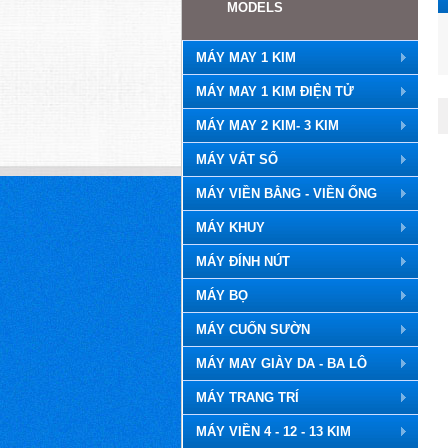
MODELS
MÁY MAY 1 KIM
MÁY MAY 1 KIM ĐIỆN TỬ
MÁY MAY 2 KIM- 3 KIM
MÁY VẮT SỔ
MÁY VIỀN BẰNG - VIỀN ỐNG
MÁY KHUY
MÁY ĐÍNH NÚT
MÁY BỌ
MÁY CUỐN SƯỜN
MÁY MAY GIÀY DA - BA LÔ
MÁY TRANG TRÍ
MÁY VIỀN 4 - 12 - 13 KIM