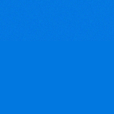
khẩu đang bị giảm ở 3 thị
trường chính là Mỹ, Nhật và
châu Âu. Tuy nhiên hàng dệt
may vẫn có kim ngạch xuất
khẩu lớn nhất trong số các
nhóm hàng khác.