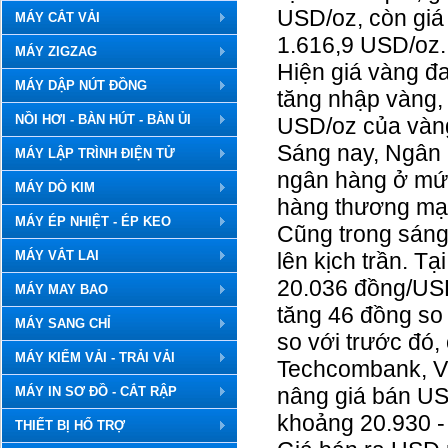
USD/oz, còn giá 
MÁY CẮT VẢI
1.616,9 USD/oz.
MÁY ZIGZAG
Hiện giá vàng đ
MÁY DẬP NÚT ĐỒNG
tăng nhập vàng,
NỒI HƠI - BÀN HÚT - BÀN ỦI
USD/oz của vàng
Sáng nay, Ngân 
MÁY LẬP TRÌNH ĐIỆN TỬ
ngân hàng ở mức
MÁY DÒ KIM
hàng thương mại
MÁY ÉP NHIỆT - ÉP KEO
Cũng trong sáng
MÁY VẮT LAI
lên kịch trần. 
20.036 đồng/USD
MÁY MAY BAO
tăng 46 đồng so
MÁY SANG CHỈ
so với trước đó
MÁY KIỂM VẢI - TRẢI VẢI
Techcombank, V
nâng giá bán US
MÁY IN SƠ ĐỒ - CẮT RẬP
khoảng 20.930 -
THIẾT BỊ HỔ TRỢ