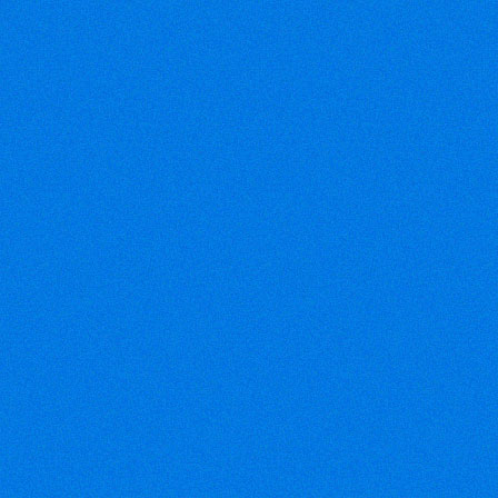
Điện thoại: 08-35074808 08-
366809028
Fax: 08-38116004
Email:
vinhloithong@gmail.com
Email:
chihung1868@gmail.com
(VEN) - VTG
2012 – Triển
lãm quốc tế
ngành công
nghiệp dệt
may Việt Nam – sự kiện lớn
nhất của ngành công nghiệp
dệt may quốc tế tại Việt
Nam, sẽ được tổ chức từ
ngày 21 - 24/11/2012 tại
Trung tâm Hội chợ và Triển
lãm Sài Gòn (SECC).
(Petrotimes)
-
Bộ Công
Thương cho
biết tình hình
xuất khẩu dệt
may của quý I/2012 khó khăn
hơn so với cùng kỳ năm
trước. Các đơn hàng xuất