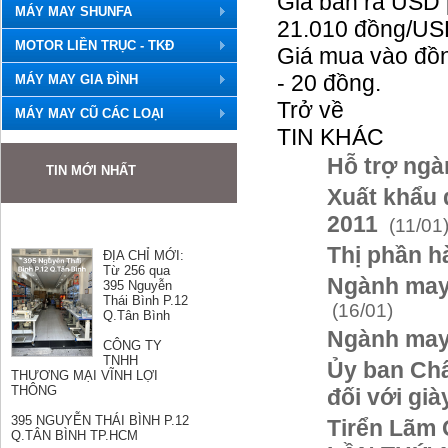
Giá bán ra USD 
MÁY MAY SHUNFA
21.010 đồng/USD
MOTOR LIỀN TRỤC - TKĐ
Giá mua vào đồn
- 20 đồng.
MÁY MAY GIA ĐÌNH
Trở về
MÁY MAY CŨ CÁC LOẠI
TIN KHÁC
Hỗ trợ ngà
TIN MỚI NHẤT
Xuất khẩu 
2011
(11/01
ĐỊA CHỈ MỚI:
Thị phần h
Từ 256 qua
395 Nguyễn
Ngành may
Thái Bình P.12
Q.Tân Bình
(16/01)
CÔNG TY
Ngành may 
TNHH
THƯƠNG MẠI VĨNH LỢI
Ủy ban Châ
THÔNG
đối với gi
395 NGUYỄN THÁI BÌNH P.12
Q.TÂN BÌNH TP.HCM
Tirển Lãm
Hotline: Mr Hùng 0989501868