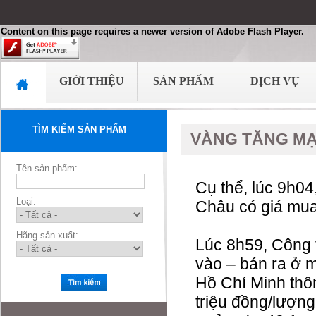
Content on this page requires a newer version of Adobe Flash Player.
GIỚI THIỆU
SẢN PHẨM
DỊCH VỤ
TÌM KIẾM SẢN PHẨM
VÀNG TĂNG MẠ
Tên sản phẩm:
Cụ thể, lúc 9h0
Loại:
Châu có giá mua 
Hãng sản xuất:
Lúc 8h59, Công
vào – bán ra ở m
Hồ Chí Minh thô
triệu đồng/lượn