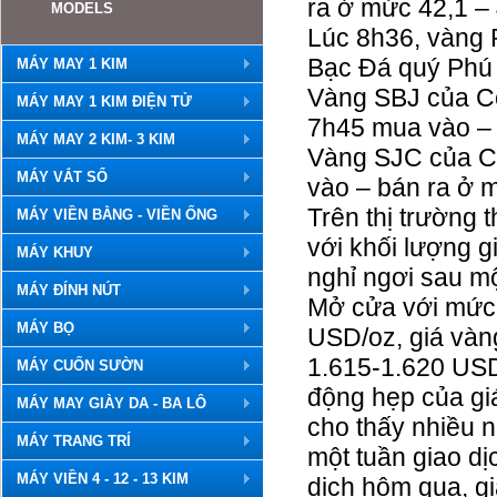
ra ở mức 42,1 – 
MODELS
Lúc 8h36, vàng
Bạc Đá quý Phú 
MÁY MAY 1 KIM
Vàng SBJ của C
MÁY MAY 1 KIM ĐIỆN TỬ
7h45 mua vào – 
MÁY MAY 2 KIM- 3 KIM
Vàng SJC của C
MÁY VẮT SỔ
vào – bán ra ở m
Trên thị trường t
MÁY VIỀN BẰNG - VIỀN ỐNG
với khối lượng g
MÁY KHUY
nghỉ ngơi sau mộ
MÁY ĐÍNH NÚT
Mở cửa với mức t
MÁY BỌ
USD/oz, giá vàn
1.615-1.620 USD
MÁY CUỐN SƯỜN
động hẹp của gi
MÁY MAY GIÀY DA - BA LÔ
cho thấy nhiều n
MÁY TRANG TRÍ
một tuần giao dị
MÁY VIỀN 4 - 12 - 13 KIM
dịch hôm qua, g